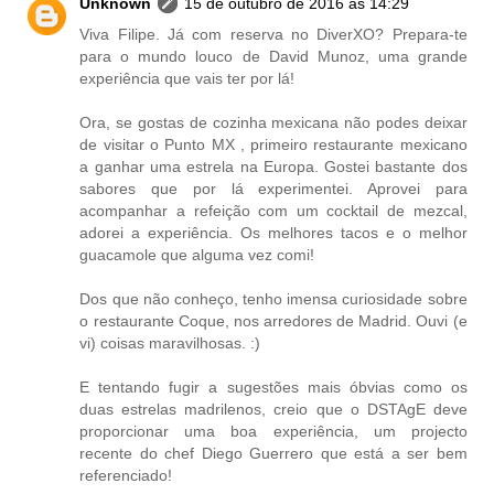
Unknown
15 de outubro de 2016 às 14:29
Viva Filipe. Já com reserva no DiverXO? Prepara-te
para o mundo louco de David Munoz, uma grande
experiência que vais ter por lá!
Ora, se gostas de cozinha mexicana não podes deixar
de visitar o Punto MX , primeiro restaurante mexicano
a ganhar uma estrela na Europa. Gostei bastante dos
sabores que por lá experimentei. Aprovei para
acompanhar a refeição com um cocktail de mezcal,
adorei a experiência. Os melhores tacos e o melhor
guacamole que alguma vez comi!
Dos que não conheço, tenho imensa curiosidade sobre
o restaurante Coque, nos arredores de Madrid. Ouvi (e
vi) coisas maravilhosas. :)
E tentando fugir a sugestões mais óbvias como os
duas estrelas madrilenos, creio que o DSTAgE deve
proporcionar uma boa experiência, um projecto
recente do chef Diego Guerrero que está a ser bem
referenciado!